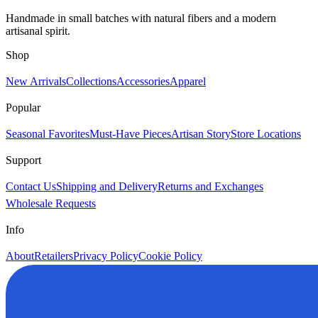
Handmade in small batches with natural fibers and a modern
artisanal spirit.
Shop
New Arrivals
Collections
Accessories
Apparel
Popular
Seasonal Favorites
Must-Have Pieces
Artisan Story
Store Locations
Support
Contact Us
Shipping and Delivery
Returns and Exchanges
Wholesale Requests
Info
About
Retailers
Privacy Policy
Cookie Policy